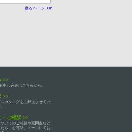
戻る
ページTOP
 >>
lockお申し込みはこちらから。
 >>
ビスカタログをご郵送させてい
す。
・ご相談 >>
についてのご相談や疑問点など
したら、お電話、メールにてお