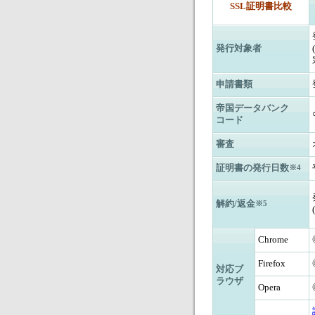
SSL証明書比較
発行対象者
申請書類
帝国データバンク
コード
審査
証明書の発行日数
※4
解約/返金
※5
Chrome
Firefox
対応ブ
ラウザ
Opera