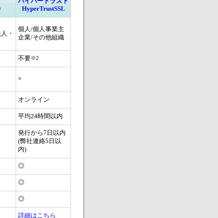
ハイパートラスト
D
HyperTrustSSL
個人/個人事業主
法人・
企業/その他組織
不要
※2
×
オンライン
平均24時間以内
発行から7日以内
(弊社連絡5日以
内)
◎
◎
◎
詳細はこちら