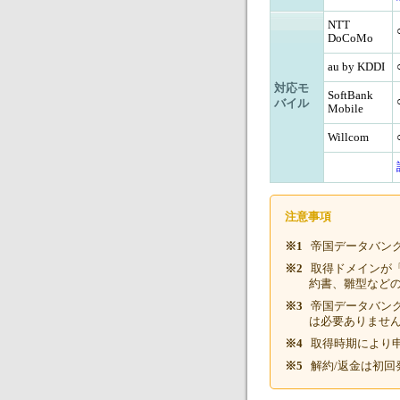
NTT
DoCoMo
au by KDDI
対応モ
SoftBank
バイル
Mobile
Willcom
注意事項
※1
帝国データバン
※2
取得ドメインが「
約書、雛型など
※3
帝国データバン
は必要ありませ
※4
取得時期により
※5
解約/返金は初回