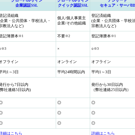
グローバルサイン
グローバルサイン
デジサート
企業認証SSL
クイック認証SSL
セキュア・サーバI
登記済組織
登記済組織
個人/個人事業主
(企業・公共団体・学校法人・
(企業・公共団体・学校
企業/その他組織
宗教法人など)
宗教法人など)
登記簿謄本
不要
登記簿謄本
※1
※2
※1
○
×
○
※3
※3
オフライン
オンライン
オフライン
平均1～3日
平均24時間以内
平均1～3日
発行から7日以内
発行から30日以内
(弊社連絡5日以内)
（弊社連絡25日以内）
◎
◎
◎
◎
◎
◎
◎
◎
◎
詳細はこちら
詳細はこちら