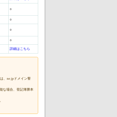
○
○
○
○
詳細はこちら
、ne.jpドメイン誓
能な場合、登記簿謄本
。