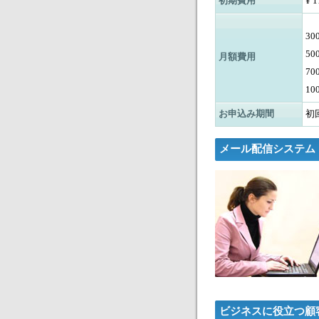
初期費用
¥
1
3
5
月額費用
7
1
お申込み期間
初
メール配信システム
ビジネスに役立つ顧