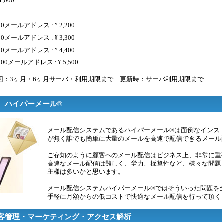
1,000
000メールアドレス :
¥
2,200
000メールアドレス :
¥
3,300
000メールアドレス :
¥
4,400
0000メールアドレス :
¥
5,500
回：3ヶ月・6ヶ月サーバ・利用期限まで 更新時：サーバ利用期限まで
 ハイパーメール®
メール配信システムであるハイパーメール®は面倒なインス
が無く誰でも簡単に大量のメールを高速で配信できるメール
ご存知のように顧客へのメール配信はビジネス上、非常に重
高速なメール配信は難しく、労力、採算性など、様々な問題
主様は多いかと思います。
メール配信システムハイパーメール®ではそういった問題を
手軽に
月額
からの低コストで快適なメール配信を行って頂く
客管理・マーケティング・アクセス解析