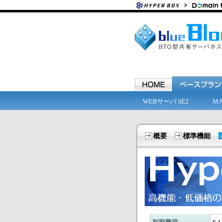
WEBサーバ SE2
M
概要
標準機能