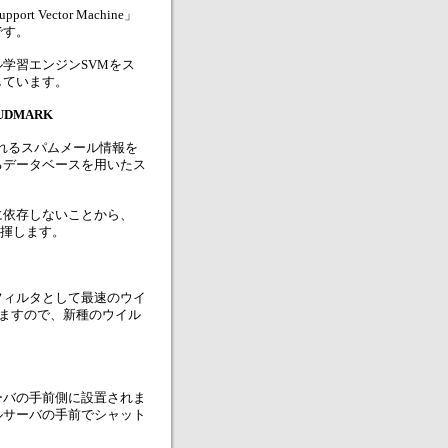
 Vector Machine」
です。
学習エンジンSVMをス
しています。
DMARK
られるスパムメール情報を
るデータベースを用いたス
に依存しないことから、
発揮します。
フィルタとして最速のウイ
ていますので、新種のウイル
ーバの手前側に設置されま
ルサーバの手前でシャット