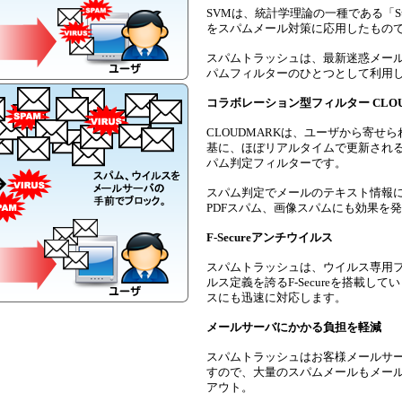
SVMは、統計学理論の一種である「Support
をスパムメール対策に応用したもの
スパムトラッシュは、最新迷惑メール
パムフィルターのひとつとして利用
コラボレーション型フィルター CLOU
CLOUDMARKは、ユーザから寄せ
基に、ほぼリアルタイムで更新され
パム判定フィルターです。
スパム判定でメールのテキスト情報
PDFスパム、画像スパムにも効果を
F-Secureアンチウイルス
スパムトラッシュは、ウイルス専用
ルス定義を誇るF-Secureを搭載し
スにも迅速に対応します。
メールサーバにかかる負担を軽減
スパムトラッシュはお客様メールサ
すので、大量のスパムメールもメー
アウト。