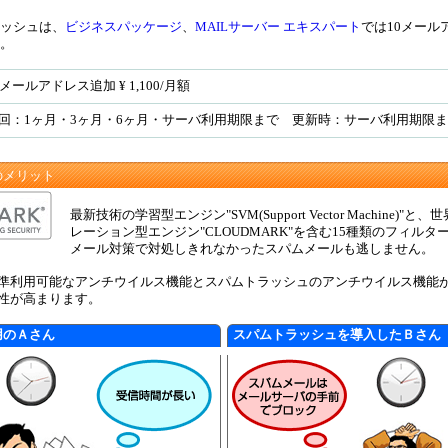
ッシュは、
ビジネスパッケージ
、
MAILサーバー エキスパート
では
10メール
。
0メールアドレス追加
¥
1,100/月額
回：1ヶ月・3ヶ月・6ヶ月・サーバ利用期限まで 更新時：サーバ利用期限
のメリット
最新技術の学習型エンジン"SVM(Support Vector Machine)
レーション型エンジン"CLOUDMARK"を含む15種類のフィル
メール対策で対処しきれなかったスパムメールも逃しません。
準利用可能なアンチウイルス機能とスパムトラッシュのアンチウイルス機能が
性が高まります。
用のＡさん
スパムトラッシュを導入したＢさん