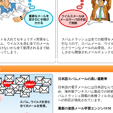
フトを入れてセキュリティ対策をし
スパムトラッシュは全ての処理を
パム、ウイルスを含む全てのメール
行なうので、スパムメール、ウイ
いけないから全て処理されるまで結
たクリーンなメールのみ受信。ス
かってしまう。
しさから開放されメールチェック
徴
日本語スパムメールの高い遮断率
日本語の電子メールには日本語なら
め、海外製アンチスパム製品での対
パムトラッシュ搭載の各種フィルタ
への対応が強化されています。
最新の迷惑メール学習エンジンSVM