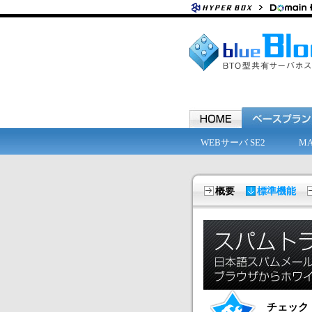
WEBサーバ SE2
M
概要
標準機能
チェック